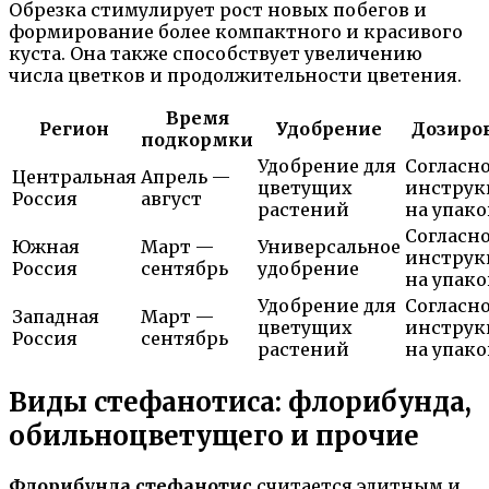
Обрезка стимулирует рост новых побегов и
формирование более компактного и красивого
куста. Она также способствует увеличению
числа цветков и продолжительности цветения.
Время
Регион
Удобрение
Дозиро
подкормки
Удобрение для
Согласн
Центральная
Апрель —
цветущих
инструк
Россия
август
растений
на упако
Согласн
Южная
Март —
Универсальное
инструк
Россия
сентябрь
удобрение
на упако
Удобрение для
Согласн
Западная
Март —
цветущих
инструк
Россия
сентябрь
растений
на упако
Виды стефанотиса: флорибунда,
обильноцветущего и прочие
Флорибунда стефанотис
считается элитным и