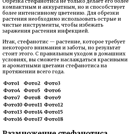
Обрезка стефанотиса не только делает его более
компактным и аккуратным, но и способствует
более интенсивному цветению. Для обрезки
растения необходимо использовать острые и
чистые инструменты, чтобы избежать
заражения растения инфекцией.
Итак, стефанотис — растение, которое требует
некоторого внимания и заботы, но результат
стоит этого. С правильным уходом в домашних
условиях, вы сможете наслаждаться красивыми
и ароматными цветами стефанотиса на
протяжении всего года.
Фото1
Фото2
Фото3
Фото4
Фото5
Фото6
Фото7
Фото8
Фото9
Фото10
Фото11
Фото12
Фото13
Фото14
Фото15
Фото16
Фото17
Фото18
Размножение стефанотиса