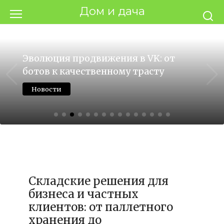
Перейти
Дом и дача
к
контенту
Эволюция продвижения в VK: от
ботов к качественному трасту
Новости
08.08.2026
Складские решения для
бизнеса и частных
клиентов: от паллетного
хранения до