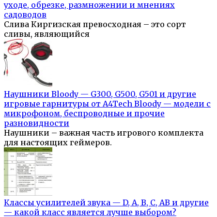
уходе, обрезке, размножении и мнениях
садоводов
Слива Киргизская превосходная – это сорт
сливы, являющийся
Наушники Bloody — G300, G500, G501 и другие
игровые гарнитуры от A4Tech Bloody — модели с
микрофоном, беспроводные и прочие
разновидности
Наушники – важная часть игрового комплекта
для настоящих геймеров.
Классы усилителей звука — D, A, B, C, AB и другие
— какой класс является лучше выбором?