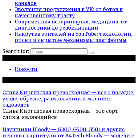
каналов
Эволюция продвижения в VK: от ботов к
качественному трасту
Современная ветеринарная медицина: от
диагностики до реабилитации
Накрутка зрителей на YouTube: технологии,
риски и скрытые механизмы платформы
Search for:
Рубрики
Новости
Популярное на сайте
Слива Киргизская превосходная — все о посадке,
уходе, обрезке, размножении и мнениях
садоводов
Слива Киргизская превосходная – это сорт
сливы, являющийся
Наушники Bloody — G300, G500, G501 и другие
игровые гарнитуры от A4Tech Bloody — модели с