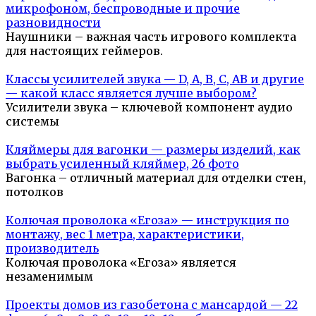
микрофоном, беспроводные и прочие
разновидности
Наушники – важная часть игрового комплекта
для настоящих геймеров.
Классы усилителей звука — D, A, B, C, AB и другие
— какой класс является лучше выбором?
Усилители звука – ключевой компонент аудио
системы
Кляймеры для вагонки — размеры изделий, как
выбрать усиленный кляймер, 26 фото
Вагонка – отличный материал для отделки стен,
потолков
Колючая проволока «Егоза» — инструкция по
монтажу, вес 1 метра, характеристики,
производитель
Колючая проволока «Егоза» является
незаменимым
Проекты домов из газобетона с мансардой — 22