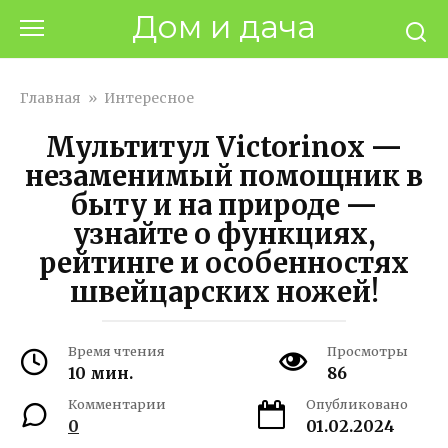
Перейти
Дом и дача
к
контенту
Главная
»
Интересное
Мультитул Victorinox —
незаменимый помощник в
быту и на природе —
узнайте о функциях,
рейтинге и особенностях
швейцарских ножей!
Время чтения
Просмотры
10 мин.
86
Комментарии
Опубликовано
0
01.02.2024