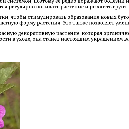
ой системой, поэтому ее редко поражают болезни и
ся регулярно поливать растение и рыхлить грунт 
тки, чтобы стимулировать образование новых буто
пактную форму растения. Это также позволяет уме
расную декоративную растение, которая органично
сти в уходе, она станет настоящим украшением ва