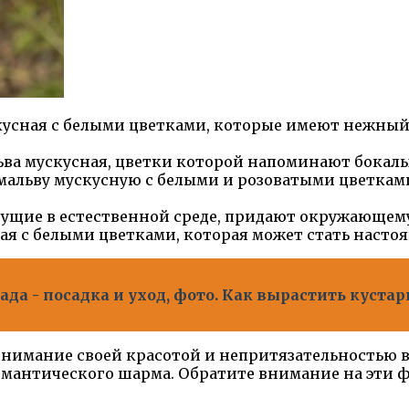
скусная с белыми цветками, которые имеют нежный
льва мускусная, цветки которой напоминают бокал
ь мальву мускусную с белыми и розоватыми цветк
тущие в естественной среде, придают окружающему
ная с белыми цветками, которая может стать наст
ада - посадка и уход, фото. Как вырастить кустар
нимание своей красотой и непритязательностью в 
мантического шарма. Обратите внимание на эти ф