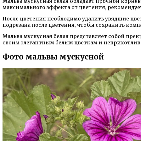
Мальва мускусная белая обладает прочной корнев
максимального эффекта от цветения, рекомендует
После цветения необходимо удалить увядшие цве
подрезана после цветения, чтобы сохранить ком
Мальва мускусная белая представляет собой прек
своим элегантным белым цветкам и неприхотливо
Фото мальвы мускусной