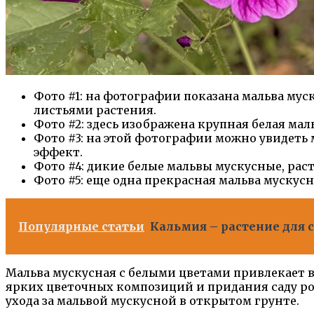
Фото #1: на фотографии показана мальва му
листьями растения.
Фото #2: здесь изображена крупная белая ма
Фото #3: на этой фотографии можно увидет
эффект.
Фото #4: дикие белые мальвы мускусные, рас
Фото #5: еще одна прекрасная мальва мускус
Популярные статьи
Кальмия – растение для с
Мальва мускусная с белыми цветами привлекает в
ярких цветочных композиций и придания саду ро
ухода за мальвой мускусной в открытом грунте.