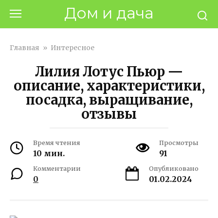
Перейти
Дом и дача
к
контенту
Главная
»
Интересное
Лилия Лотус Пьюр —
описание, характеристики,
посадка, выращивание,
отзывы
Время чтения
Просмотры
10 мин.
91
Комментарии
Опубликовано
0
01.02.2024