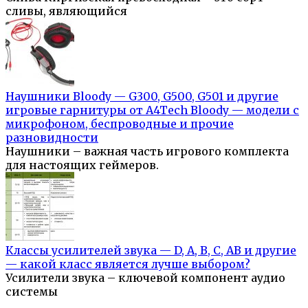
сливы, являющийся
Наушники Bloody — G300, G500, G501 и другие
игровые гарнитуры от A4Tech Bloody — модели с
микрофоном, беспроводные и прочие
разновидности
Наушники – важная часть игрового комплекта
для настоящих геймеров.
Классы усилителей звука — D, A, B, C, AB и другие
— какой класс является лучше выбором?
Усилители звука – ключевой компонент аудио
системы