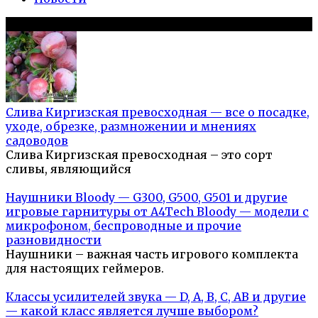
Популярное на сайте
Слива Киргизская превосходная — все о посадке,
уходе, обрезке, размножении и мнениях
садоводов
Слива Киргизская превосходная – это сорт
сливы, являющийся
Наушники Bloody — G300, G500, G501 и другие
игровые гарнитуры от A4Tech Bloody — модели с
микрофоном, беспроводные и прочие
разновидности
Наушники – важная часть игрового комплекта
для настоящих геймеров.
Классы усилителей звука — D, A, B, C, AB и другие
— какой класс является лучше выбором?