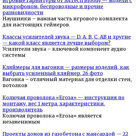
игровые гарнитуры от A4Tech Bloody — модели с
микрофоном, беспроводные и прочие
разновидности
Наушники – важная часть игрового комплекта
для настоящих геймеров.
Классы усилителей звука — D, A, B, C, AB и другие
— какой класс является лучше выбором?
Усилители звука – ключевой компонент аудио
системы
Кляймеры для вагонки — размеры изделий, как
выбрать усиленный кляймер, 26 фото
Вагонка – отличный материал для отделки стен,
потолков
Колючая проволока «Егоза» — инструкция по
монтажу, вес 1 метра, характеристики,
производитель
Колючая проволока «Егоза» является
незаменимым
Проекты домов из газобетона с мансардой — 22