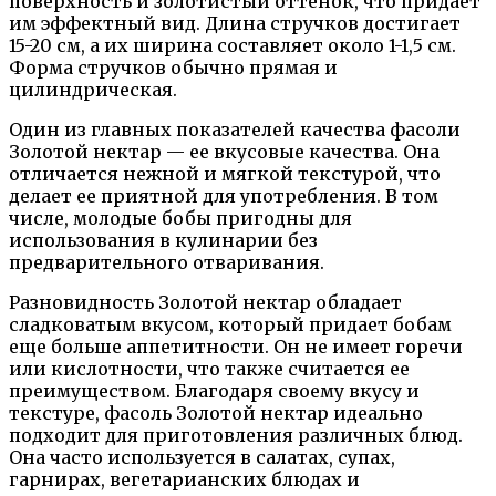
поверхность и золотистый оттенок, что придает
им эффектный вид. Длина стручков достигает
15-20 см, а их ширина составляет около 1-1,5 см.
Форма стручков обычно прямая и
цилиндрическая.
Один из главных показателей качества фасоли
Золотой нектар — ее вкусовые качества. Она
отличается нежной и мягкой текстурой, что
делает ее приятной для употребления. В том
числе, молодые бобы пригодны для
использования в кулинарии без
предварительного отваривания.
Разновидность Золотой нектар обладает
сладковатым вкусом, который придает бобам
еще больше аппетитности. Он не имеет горечи
или кислотности, что также считается ее
преимуществом. Благодаря своему вкусу и
текстуре, фасоль Золотой нектар идеально
подходит для приготовления различных блюд.
Она часто используется в салатах, супах,
гарнирах, вегетарианских блюдах и