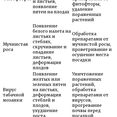
и листьев,
фитофторы,
появление
удаление
пятен на плодах
пораженных
растений
Появление
белого налета на
Обработка
листьях и
препаратами от
стеблях,
Мучнистая
мучнистой росы,
скручивание и
роса
проветривание и
опадание
осушение места
листьев,
посадки
деформация
плодов
Появление
Уничтожение
желтых или
пораженных
зеленых пятен
растений,
Вирус
на листьях,
обработка
табачной
деформация
препаратами от
мозаики
стеблей и
вирусов,
плодов,
прогревание
ухудшение
почвы перед
роста
посадкой