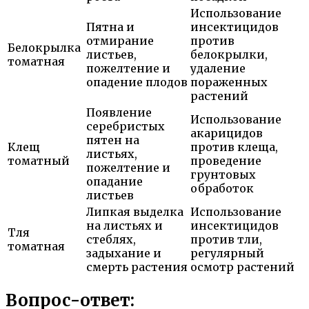
Использование
Пятна и
инсектицидов
отмирание
против
Белокрылка
листьев,
белокрылки,
томатная
пожелтение и
удаление
опадение плодов
пораженных
растений
Появление
Использование
серебристых
акарицидов
пятен на
Клещ
против клеща,
листьях,
томатный
проведение
пожелтение и
грунтовых
опадание
обработок
листьев
Липкая выделка
Использование
на листьях и
инсектицидов
Тля
стеблях,
против тли,
томатная
задыхание и
регулярный
смерть растения
осмотр растений
Вопрос-ответ: