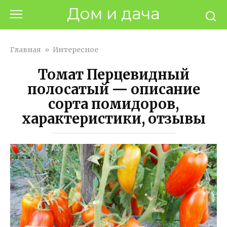
Перейти
Дом и дача
к
контенту
Главная
»
Интересное
Томат Перцевидный
полосатый — описание
сорта помидоров,
характеристики, отзывы