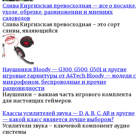
Слива Киргизская превосходная — все о посадке,
уходе, обрезке, размножении и мнениях
садоводов
Слива Киргизская превосходная – это сорт
сливы, являющийся
Наушники Bloody — G300, G500, G501 и другие
игровые гарнитуры от A4Tech Bloody — модели с
микрофоном, беспроводные и прочие
разновидности
Наушники – важная часть игрового комплекта
для настоящих геймеров.
Классы усилителей звука — D, A, B, C, AB и другие
— какой класс является лучше выбором?
Усилители звука – ключевой компонент аудио
системы