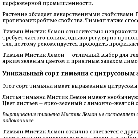
парфюмерной промышленности.
Растение обладает лекарственными свойствами. 
противомикробные свойства. Тимьян также спос
Тимьян Мистик Лемон относительно неприхотлив 
требует частого полива, однако регулярно пропол
тля, поэтому рекомендуется проводить профилак
Тимьян Мистик Лемон — отличный выбор для тех, 
ярким зеленым цветом и приятным запахом лимо
Уникальный сорт тимьяна с цитрусовым
Этот сорт тимьяна имеет выраженные цитрусовые
Листья тимьяна Мистик Лемон имеют необычную ф
Цвет листьев – ярко-зеленый с лимонно-желтой 
Выращивание тимьяна Мистик Лемон не составляет ос
подоконнике.
Тимьян Мистик Лемон отлично сочетается с друг
ароматизации оливкового масла, мясных и рыбных