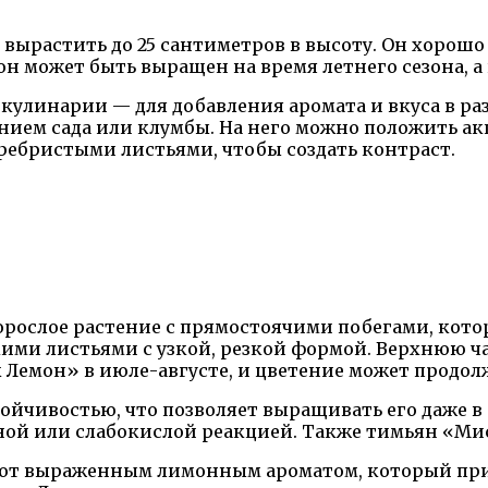
 вырастить до 25 сантиметров в высоту. Он хорош
и он может быть выращен на время летнего сезона, 
кулинарии — для добавления аромата и вкуса в раз
нием сада или клумбы. На него можно положить ак
еребристыми листьями, чтобы создать контраст.
ослое растение с прямостоячими побегами, которы
кими листьями с узкой, резкой формой. Верхнюю 
Лемон» в июле-августе, и цветение может продолж
ойчивостью, что позволяет выращивать его даже 
ной или слабокислой реакцией. Также тимьян «Ми
ают выраженным лимонным ароматом, который при