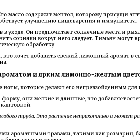
Его масло содержит ментол, которому присущи ан
обствует улучшению пищеварения и иммунитета.
в уходе. Он предпочитает солнечные места и рых
нять сорняки вокруг него следует. Тимьян могут в
тическую обработку.
кто хочет добавить свежий лимонный аромат в сво
на.
 ароматом и ярким лимонно-желтым цвето
 ноты, которые делают его непревзойденным для 
орму, они мелкие и длинные, что добавляет эсте
окантовкой.
обого труда. Это растение неприхотливо и может рас
ими ароматными травами, такими как розмарин, ба
 блюд, супов и соусов.