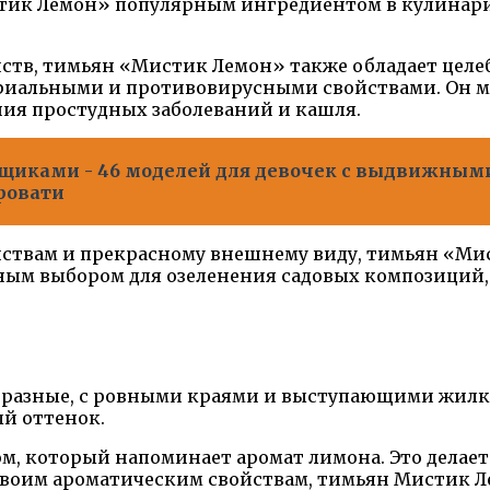
тик Лемон» популярным ингредиентом в кулинарии,
ств, тимьян «Мистик Лемон» также обладает целе
риальными и противовирусными свойствами. Он мо
ния простудных заболеваний и кашля.
ящиками - 46 моделей для девочек с выдвижным
ровати
ствам и прекрасному внешнему виду, тимьян «Мис
чным выбором для озеленения садовых композиций,
образные, с ровными краями и выступающими жил
й оттенок.
м, который напоминает аромат лимона. Это делае
 своим ароматическим свойствам, тимьян Мистик Л