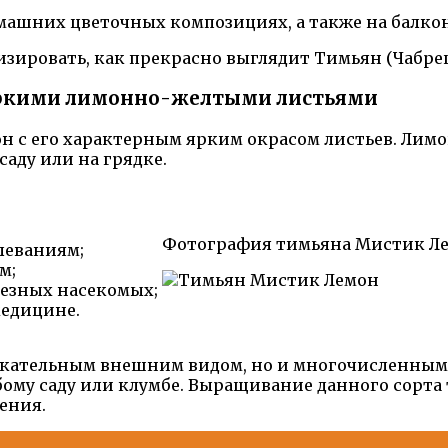
ашних цветочных композициях, а также на балконе
изировать, как прекрасно выглядит Тимьян (Чабре
яркими лимонно-желтыми листьями
 с его характерным ярким окрасом листьев. Лимо
аду или на грядке.
Фотография тимьяна Мистик Ле
леваниям;
м;
лезных насекомых;
медицине.
екательным внешним видом, но и многочисленным
му саду или клумбе. Выращивание данного сорта т
ения.