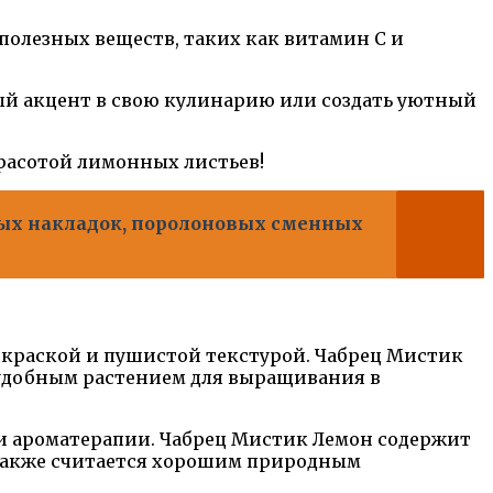
полезных веществ, таких как витамин С и
ый акцент в свою кулинарию или создать уютный
расотой лимонных листьев!
ых накладок, поролоновых сменных
окраской и пушистой текстурой. Чабрец Мистик
 удобным растением для выращивания в
 и ароматерапии. Чабрец Мистик Лемон содержит
также считается хорошим природным