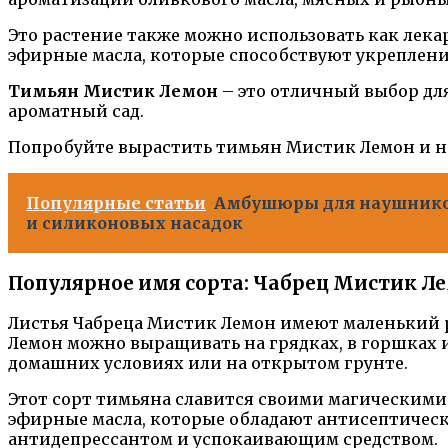
Это растение также можно использовать как лек
эфирные масла, которые способствуют укреплен
Тимьян Мистик Лемон
– это отличный выбор дл
ароматный сад.
Попробуйте вырастить тимьян Мистик Лемон и н
Популярные статьи
Амбушюры для наушников
и силиконовых насадок
Популярное имя сорта: Чабрец Мистик Л
Листья Чабреца Мистик Лемон имеют маленький р
Лемон можно выращивать на грядках, в горшках 
домашних условиях или на открытом грунте.
Этот сорт тимьяна славится своими магическими
эфирные масла, которые обладают антисептичес
антидепрессантом и успокаивающим средством.