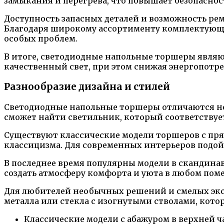
замыкания и перегрева, что повышает безопаснос
Доступность запасных деталей и возможность ре
Благодаря широкому ассортименту комплектующих
особых проблем.
В итоге, светодиодные напольные торшеры явля
качественный свет, при этом снижая энергопотре
Разнообразие дизайна и стилей
Светодиодные напольные торшеры отличаются не 
сможет найти светильник, который соответствует
Существуют классические модели торшеров с прям
классицизма. Для современных интерьеров подо
В последнее время популярны модели в скандина
создать атмосферу комфорта и уюта в любом пом
Для любителей необычных решений и смелых экс
металла или стекла с изогнутыми стволами, кото
Классические модели с абажуром в верхней ч