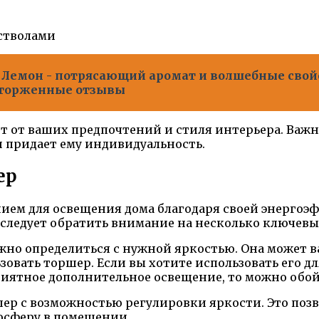
 стволами
Лемон - потрясающий аромат и волшебные свойс
сторженные отзывы
т от ваших предпочтений и стиля интерьера. Важн
 придает ему индивидуальность.
ер
м для освещения дома благодаря своей энергоэфф
, следует обратить внимание на несколько ключевы
ажно определиться с нужной яркостью. Она может в
льзовать торшер. Если вы хотите использовать его 
приятное дополнительное освещение, то можно обо
шер с возможностью регулировки яркости. Это по
осферу в помещении.