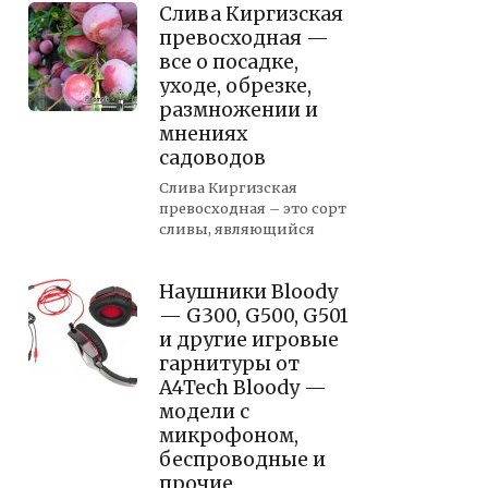
Слива Киргизская
превосходная —
все о посадке,
уходе, обрезке,
размножении и
мнениях
садоводов
Слива Киргизская
превосходная – это сорт
сливы, являющийся
Наушники Bloody
— G300, G500, G501
и другие игровые
гарнитуры от
A4Tech Bloody —
модели с
микрофоном,
беспроводные и
прочие