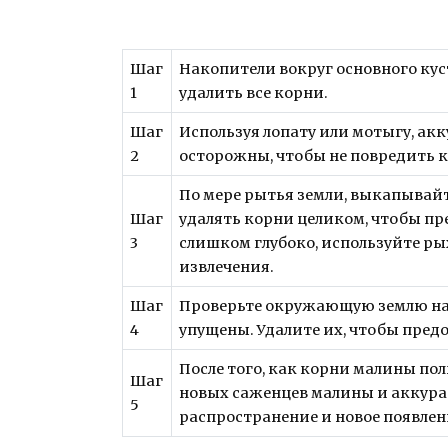
Шаг
Накопители вокруг основного кус
1
удалить все корни.
Шаг
Используя лопату или мотыгу, ак
2
осторожны, чтобы не повредить 
По мере рытья земли, выкапывай
Шаг
удалять корни целиком, чтобы пр
3
слишком глубоко, используйте рых
извлечения.
Шаг
Проверьте окружающую землю на 
4
упущены. Удалите их, чтобы пре
После того, как корни малины пол
Шаг
новых саженцев малины и аккурат
5
распространение и новое появлен