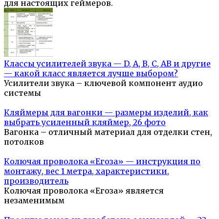
для настоящих геймеров.
Классы усилителей звука — D, A, B, C, AB и другие
— какой класс является лучше выбором?
Усилители звука – ключевой компонент аудио
системы
Кляймеры для вагонки — размеры изделий, как
выбрать усиленный кляймер, 26 фото
Вагонка – отличный материал для отделки стен,
потолков
Колючая проволока «Егоза» — инструкция по
монтажу, вес 1 метра, характеристики,
производитель
Колючая проволока «Егоза» является
незаменимым