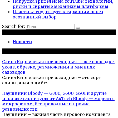
Накрутка зрителей на YouTube: технологии,
риски и скрытые механизмы платформы
Пластика груди: путь к гармонии через
осознанный выбор
Search for:
Рубрики
Новости
Популярное на сайте
Слива Киргизская превосходная — все о посадке,
уходе, обрезке, размножении и мнениях
садоводов
Слива Киргизская превосходная – это сорт
сливы, являющийся
Наушники Bloody — G300, G500, G501 и другие
игровые гарнитуры от A4Tech Bloody — модели с
микрофоном, беспроводные и прочие
разновидности
Наушники – важная часть игрового комплекта