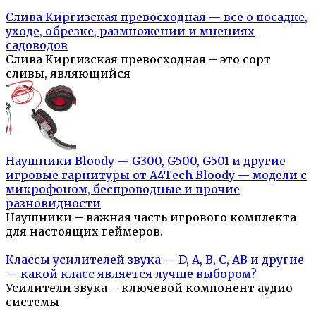
Слива Киргизская превосходная — все о посадке,
уходе, обрезке, размножении и мнениях
садоводов
Слива Киргизская превосходная – это сорт
сливы, являющийся
Наушники Bloody — G300, G500, G501 и другие
игровые гарнитуры от A4Tech Bloody — модели с
микрофоном, беспроводные и прочие
разновидности
Наушники – важная часть игрового комплекта
для настоящих геймеров.
Классы усилителей звука — D, A, B, C, AB и другие
— какой класс является лучше выбором?
Усилители звука – ключевой компонент аудио
системы