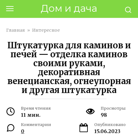
Перейти
Дом и дача
к
контенту
Главная
»
Интересное
Штукатурка для каминов и
печей — отделка каминов
своими руками,
декоративная
венецианская, огнеупорная
и другая штукатурка
Время чтения
Просмотры
11 мин.
98
Комментарии
Опубликовано
0
15.06.2023