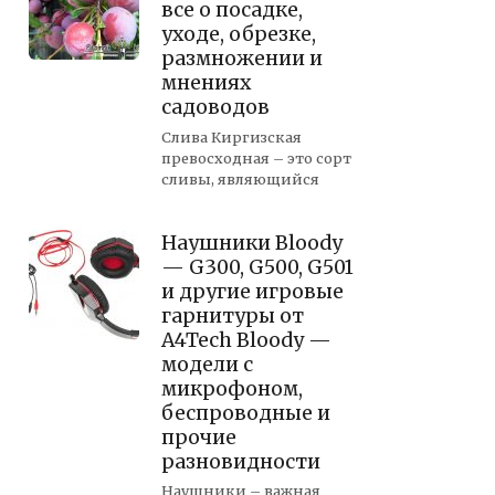
все о посадке,
уходе, обрезке,
размножении и
мнениях
садоводов
Слива Киргизская
превосходная – это сорт
сливы, являющийся
Наушники Bloody
— G300, G500, G501
и другие игровые
гарнитуры от
A4Tech Bloody —
модели с
микрофоном,
беспроводные и
прочие
разновидности
Наушники – важная