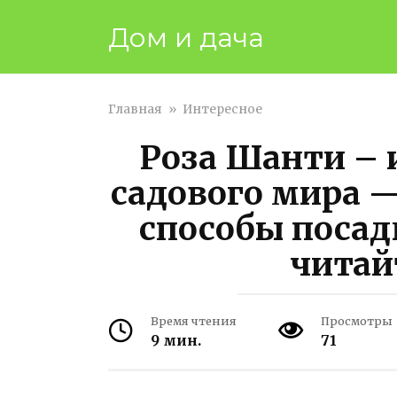
Перейти
Дом и дача
к
контенту
Главная
»
Интересное
Роза Шанти – 
садового мира — 
способы посадк
читай
Время чтения
Просмотры
9 мин.
71