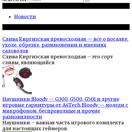
Рубрики
Новости
Популярное на сайте
Слива Киргизская превосходная — все о посадке,
уходе, обрезке, размножении и мнениях
садоводов
Слива Киргизская превосходная – это сорт
сливы, являющийся
Наушники Bloody — G300, G500, G501 и другие
игровые гарнитуры от A4Tech Bloody — модели с
микрофоном, беспроводные и прочие
разновидности
Наушники – важная часть игрового комплекта
для настоящих геймеров.