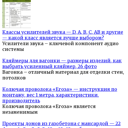
Классы усилителей звука — D, A, B, C, AB и другие
— какой класс является лучше выбором?
Усилители звука – ключевой компонент аудио
системы
Кляймеры для вагонки — размеры изделий, как
выбрать усиленный кляймер, 26 фото
Вагонка – отличный материал для отделки стен,
потолков
Колючая проволока «Егоза» — инструкция по
монтажу, вес 1 метра, характеристики,
производитель
Колючая проволока «Егоза» является
незаменимым
Проекты домов из газобетона с мансардой — 22