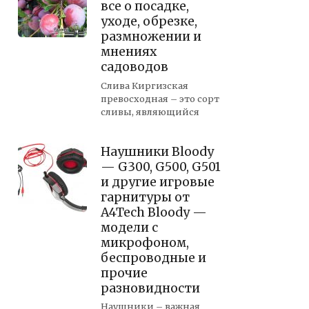
все о посадке,
уходе, обрезке,
размножении и
мнениях
садоводов
Слива Киргизская
превосходная – это сорт
сливы, являющийся
Наушники Bloody
— G300, G500, G501
и другие игровые
гарнитуры от
A4Tech Bloody —
модели с
микрофоном,
беспроводные и
прочие
разновидности
Наушники – важная