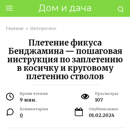
Перейти
Дом и дача
к
контенту
Главная
»
Интересное
Плетение фикуса
Бенджамина — пошаговая
инструкция по заплетению
в косичку и круговому
плетению стволов
Время чтения
Просмотры
9 мин.
107
Комментарии
Опубликовано
0
01.02.2024