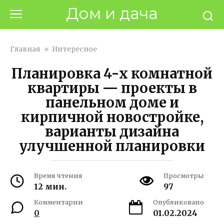
Перейти
Дом и дача
к
контенту
Главная
»
Интересное
Планировка 4-х комнатной
квартиры — проекты в
панельном доме и
кирпичной новостройке,
варианты дизайна
улучшенной планировки
Время чтения
Просмотры
12 мин.
97
Комментарии
Опубликовано
0
01.02.2024