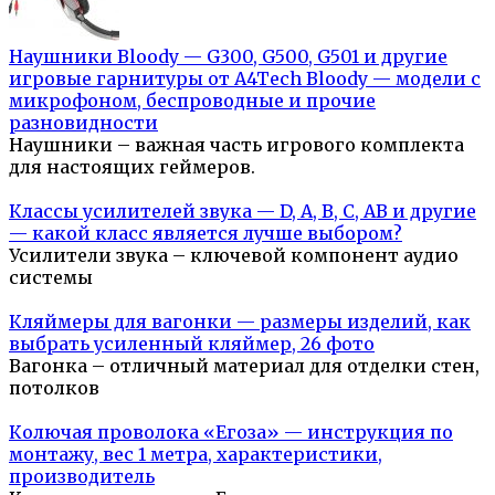
Наушники Bloody — G300, G500, G501 и другие
игровые гарнитуры от A4Tech Bloody — модели с
микрофоном, беспроводные и прочие
разновидности
Наушники – важная часть игрового комплекта
для настоящих геймеров.
Классы усилителей звука — D, A, B, C, AB и другие
— какой класс является лучше выбором?
Усилители звука – ключевой компонент аудио
системы
Кляймеры для вагонки — размеры изделий, как
выбрать усиленный кляймер, 26 фото
Вагонка – отличный материал для отделки стен,
потолков
Колючая проволока «Егоза» — инструкция по
монтажу, вес 1 метра, характеристики,
производитель