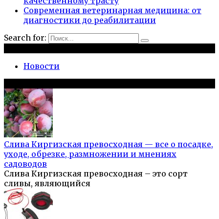
качественному трасту
Современная ветеринарная медицина: от
диагностики до реабилитации
Search for:
Рубрики
Новости
Популярное на сайте
Слива Киргизская превосходная — все о посадке,
уходе, обрезке, размножении и мнениях
садоводов
Слива Киргизская превосходная – это сорт
сливы, являющийся