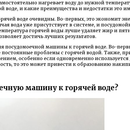
амостоятельно нагревает воду до нужной температ
 воде, и какие преимущества и недостатки это им
чей воде очевидны. Во-первых, это экономит эне
чая вода уже присутствует в системе, и посудомойк
емпература горячей воды лучше удаляет жир и пятн
позволяет достичь лучших результатов.
 посудомоечной машины к горячей воде. Во-первы
де постоянные проблемы с горячей водой. Также, п
нием, особенно если одновременно используется д
кость, то это может привести к образованию накип
чную машину к горячей воде?