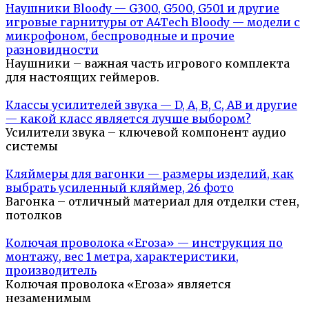
Наушники Bloody — G300, G500, G501 и другие
игровые гарнитуры от A4Tech Bloody — модели с
микрофоном, беспроводные и прочие
разновидности
Наушники – важная часть игрового комплекта
для настоящих геймеров.
Классы усилителей звука — D, A, B, C, AB и другие
— какой класс является лучше выбором?
Усилители звука – ключевой компонент аудио
системы
Кляймеры для вагонки — размеры изделий, как
выбрать усиленный кляймер, 26 фото
Вагонка – отличный материал для отделки стен,
потолков
Колючая проволока «Егоза» — инструкция по
монтажу, вес 1 метра, характеристики,
производитель
Колючая проволока «Егоза» является
незаменимым