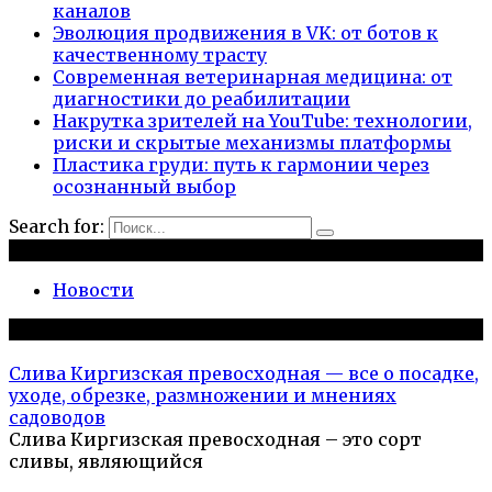
каналов
Эволюция продвижения в VK: от ботов к
качественному трасту
Современная ветеринарная медицина: от
диагностики до реабилитации
Накрутка зрителей на YouTube: технологии,
риски и скрытые механизмы платформы
Пластика груди: путь к гармонии через
осознанный выбор
Search for:
Рубрики
Новости
Популярное на сайте
Слива Киргизская превосходная — все о посадке,
уходе, обрезке, размножении и мнениях
садоводов
Слива Киргизская превосходная – это сорт
сливы, являющийся