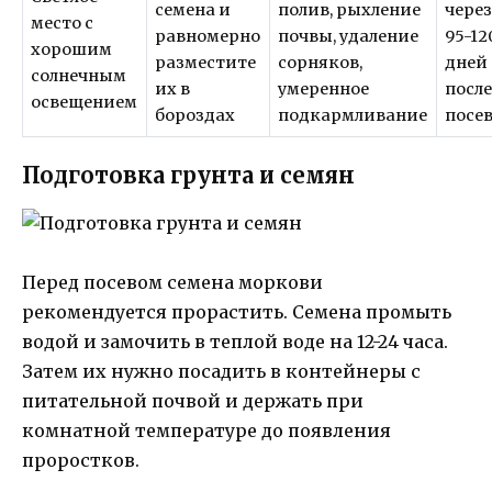
семена и
полив, рыхление
чере
место с
равномерно
почвы, удаление
95-12
хорошим
разместите
сорняков,
дней
солнечным
их в
умеренное
посл
освещением
бороздах
подкармливание
посе
Подготовка грунта и семян
Перед посевом семена моркови
рекомендуется прорастить. Семена промыть
водой и замочить в теплой воде на 12-24 часа.
Затем их нужно посадить в контейнеры с
питательной почвой и держать при
комнатной температуре до появления
проростков.