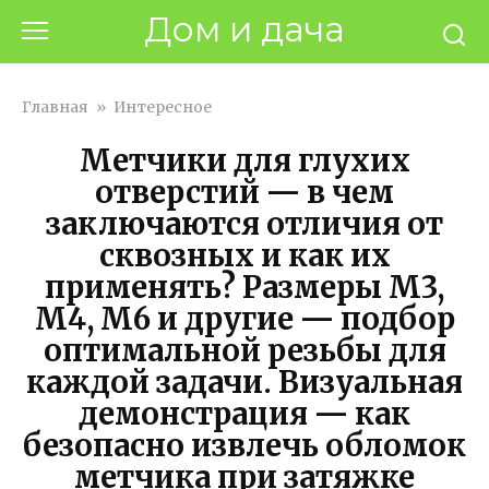
Перейти
Дом и дача
к
контенту
Главная
»
Интересное
Метчики для глухих
отверстий — в чем
заключаются отличия от
сквозных и как их
применять? Размеры М3,
М4, М6 и другие — подбор
оптимальной резьбы для
каждой задачи. Визуальная
демонстрация — как
безопасно извлечь обломок
метчика при затяжке