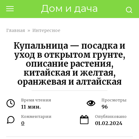
Перейти
Дом и дача
к
контенту
Главная
»
Интересное
Купальница — посадка и
уход в открытом грунте,
описание растения,
китайская и желтая,
оранжевая и алтайская
Время чтения
Просмотры
11 мин.
96
Комментарии
Опубликовано
0
01.02.2024