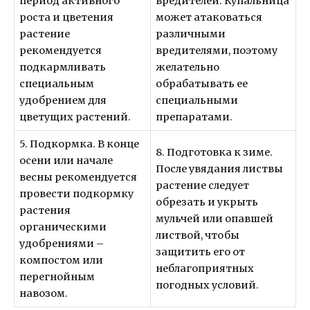
период активного
вредителей. Купальница
роста и цветения
может атаковаться
растение
различными
рекомендуется
вредителями, поэтому
подкармливать
желательно
специальным
обрабатывать ее
удобрением для
специальными
цветущих растений.
препаратами.
5. Подкормка. В конце
8. Подготовка к зиме.
осени или начале
После увядания листвы
весны рекомендуется
растение следует
провести подкормку
обрезать и укрыть
растения
мульчей или опавшей
органическими
листвой, чтобы
удобрениями –
защитить его от
компостом или
неблагоприятных
перегнойным
погодных условий.
навозом.