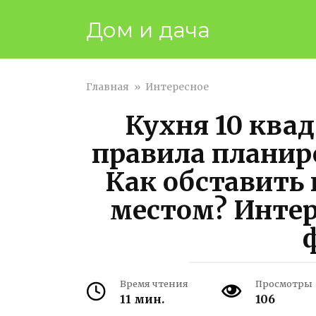
Перейти
Дом и дача
к
контенту
Главная
»
Интересное
Кухня 10 ква
правила планир
Как обставить
местом? Интер
Время чтения
Просмотры
11 мин.
106