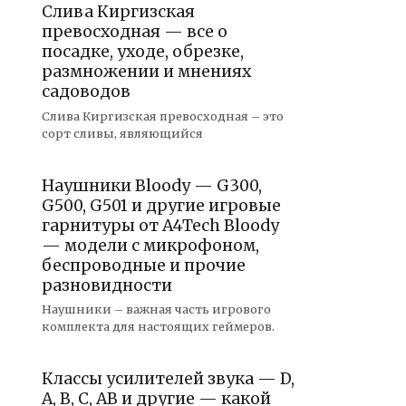
Слива Киргизская
превосходная — все о
посадке, уходе, обрезке,
размножении и мнениях
садоводов
Слива Киргизская превосходная – это
сорт сливы, являющийся
Наушники Bloody — G300,
G500, G501 и другие игровые
гарнитуры от A4Tech Bloody
— модели с микрофоном,
беспроводные и прочие
разновидности
Наушники – важная часть игрового
комплекта для настоящих геймеров.
Классы усилителей звука — D,
A, B, C, AB и другие — какой