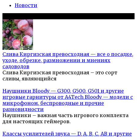
Новости
Популярное на сайте
Слива Киргизская превосходная — все о посадке,
уходе, обрезке, размножении и мнениях
садоводов
Слива Киргизская превосходная – это сорт
сливы, являющийся
Наушники Bloody — G300, G500, G501 и другие
игровые гарнитуры от A4Tech Bloody — модели с
микрофоном, беспроводные и прочие
разновидности
Наушники – важная часть игрового комплекта
для настоящих геймеров.
Классы усилителей звука — D, A, B, C, AB и другие