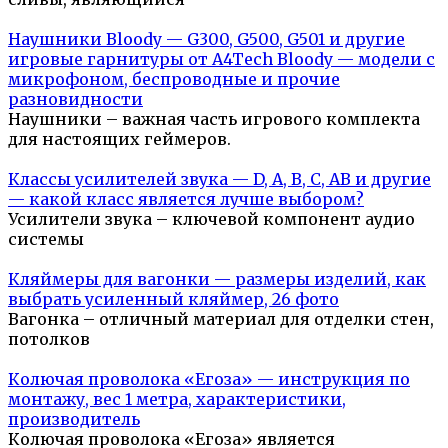
Наушники Bloody — G300, G500, G501 и другие
игровые гарнитуры от A4Tech Bloody — модели с
микрофоном, беспроводные и прочие
разновидности
Наушники – важная часть игрового комплекта
для настоящих геймеров.
Классы усилителей звука — D, A, B, C, AB и другие
— какой класс является лучше выбором?
Усилители звука – ключевой компонент аудио
системы
Кляймеры для вагонки — размеры изделий, как
выбрать усиленный кляймер, 26 фото
Вагонка – отличный материал для отделки стен,
потолков
Колючая проволока «Егоза» — инструкция по
монтажу, вес 1 метра, характеристики,
производитель
Колючая проволока «Егоза» является