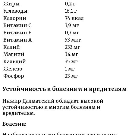
Жиры
0,2 г
Углеводы
16,1 г
Калории
74 ккал
Витамин С
3,9 мг
Витамин Е
0,7 мг
Витамин A
53 мкг
Калий
232 мг
Магний
34 мг
Кальций
35 мг
Железо
1 мг
Фосфор
23 мг
Устойчивость к болезням и вредителям
Инжир Далматский обладает высокой
устойчивостью к многим болезням и
вредителям.
Болезни:
Наиболее опасными болезнями для инжира