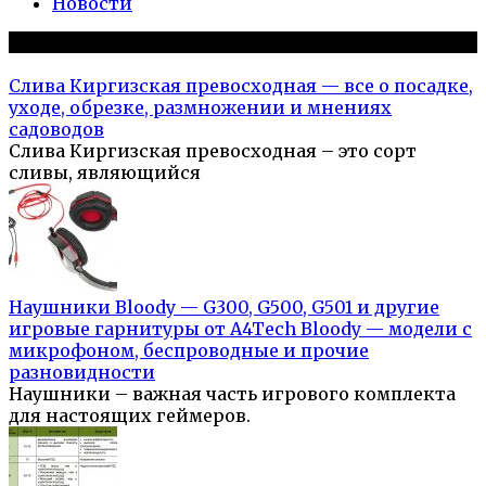
Новости
Популярное на сайте
Слива Киргизская превосходная — все о посадке,
уходе, обрезке, размножении и мнениях
садоводов
Слива Киргизская превосходная – это сорт
сливы, являющийся
Наушники Bloody — G300, G500, G501 и другие
игровые гарнитуры от A4Tech Bloody — модели с
микрофоном, беспроводные и прочие
разновидности
Наушники – важная часть игрового комплекта
для настоящих геймеров.