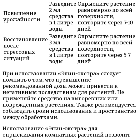
Разведите
Опрысните растение
2 мл
равномерно по всей
Повышение
средства
поверхности,
урожайности
в 1 литре
повторите через 7-10
воды
дней
Разведите
Опрысните растение
Восстановление
3 мл
равномерно по всей
после
средства
поверхности,
стрессовых
в 1 литре
повторите через 5-7
ситуаций
воды
дней
При использовании «Эпин-экстра» следует
помнить о том, что превышение
рекомендованной дозы может привести к
негативным последствиям для растений. Не
применяйте средство на выгоревших или
поврежденных растениях. Также рекомендуется
соблюдать сроки использования и пространство
между обработками.
Использование «Эпин-экстра» для
опрыскивания комнатных растений позволит