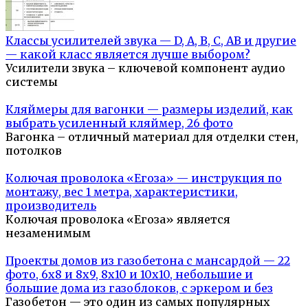
Классы усилителей звука — D, A, B, C, AB и другие
— какой класс является лучше выбором?
Усилители звука – ключевой компонент аудио
системы
Кляймеры для вагонки — размеры изделий, как
выбрать усиленный кляймер, 26 фото
Вагонка – отличный материал для отделки стен,
потолков
Колючая проволока «Егоза» — инструкция по
монтажу, вес 1 метра, характеристики,
производитель
Колючая проволока «Егоза» является
незаменимым
Проекты домов из газобетона с мансардой — 22
фото, 6х8 и 8х9, 8х10 и 10х10, небольшие и
большие дома из газоблоков, с эркером и без
Газобетон — это один из самых популярных