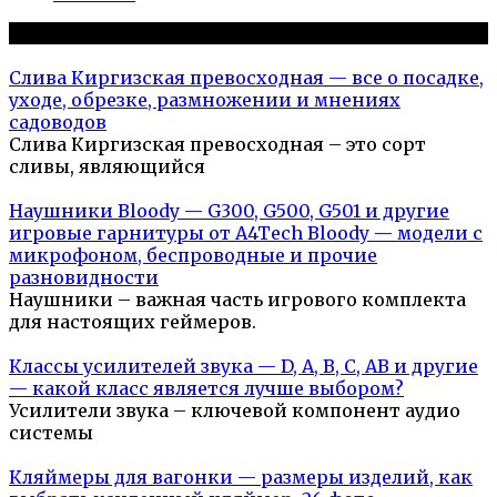
Популярное на сайте
Слива Киргизская превосходная — все о посадке,
уходе, обрезке, размножении и мнениях
садоводов
Слива Киргизская превосходная – это сорт
сливы, являющийся
Наушники Bloody — G300, G500, G501 и другие
игровые гарнитуры от A4Tech Bloody — модели с
микрофоном, беспроводные и прочие
разновидности
Наушники – важная часть игрового комплекта
для настоящих геймеров.
Классы усилителей звука — D, A, B, C, AB и другие
— какой класс является лучше выбором?
Усилители звука – ключевой компонент аудио
системы
Кляймеры для вагонки — размеры изделий, как