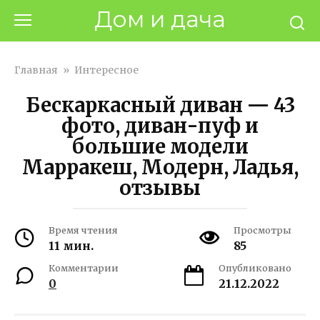
Перейти
Дом и дача
к
контенту
Главная
»
Интересное
Бескаркасный диван — 43
фото, диван-пуф и
большие модели
Марракеш, Модерн, Ладья,
отзывы
Время чтения
Просмотры
11 мин.
85
Комментарии
Опубликовано
0
21.12.2022