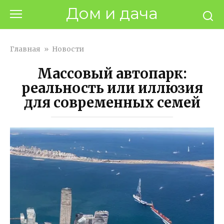
Перейти
Дом и дача
к
контенту
Главная
»
Новости
Массовый автопарк:
реальность или иллюзия
для современных семей